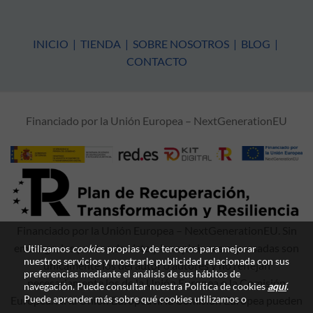
INICIO
|
TIENDA
|
SOBRE NOSOTROS
|
BLOG
|
CONTACTO
Financiado por la Unión Europea – NextGenerationEU
Financiado por la Unión Europea – NextGenerationEU. Sin
embargo, los puntos de vista y las opiniones expresadas son
Utilizamos
cookie
s propias y de terceros para mejorar
nuestros servicios y mostrarle publicidad relacionada con sus
únicamente los del autor o autores y no reflejan
preferencias mediante el análisis de sus hábitos de
necesariamente los de la Unión Europea o la Comisión
navegación. Puede consultar nuestra Política de cookies
aquí
.
Puede aprender más sobre qué cookies utilizamos o
Europea. Ni la Unión Europea ni la Comisión Europea pueden