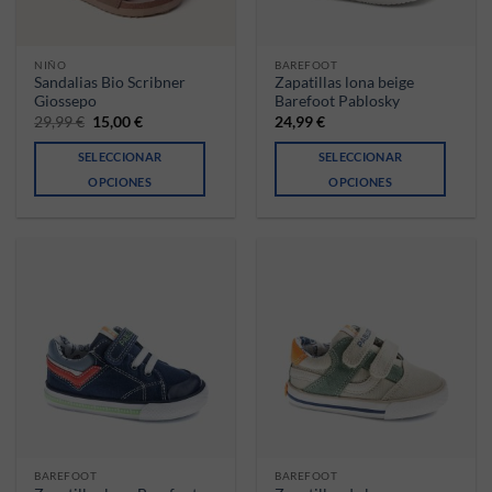
NIÑO
BAREFOOT
Sandalias Bio Scribner
Zapatillas lona beige
Giossepo
Barefoot Pablosky
El precio original era: 29,99 €.
El precio actual es: 15,00 €.
29,99
€
15,00
€
24,99
€
SELECCIONAR
SELECCIONAR
OPCIONES
OPCIONES
Este producto tiene múltiples variantes. Las opciones se pueden ele
Este producto tiene múltiples va
BAREFOOT
BAREFOOT