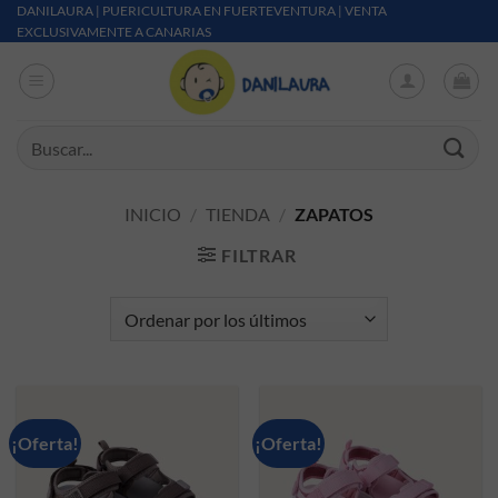
Saltar al contenido
DANILAURA | PUERICULTURA EN FUERTEVENTURA | VENTA
EXCLUSIVAMENTE A CANARIAS
Buscar por:
INICIO
/
TIENDA
/
ZAPATOS
FILTRAR
¡Oferta!
¡Oferta!