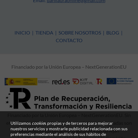
Email:
danilauraonline@gmail.com
INICIO
|
TIENDA
|
SOBRE NOSOTROS
|
BLOG
|
CONTACTO
Financiado por la Unión Europea – NextGenerationEU
Financiado por la Unión Europea – NextGenerationEU. Sin
embargo, los puntos de vista y las opiniones expresadas son
Utilizamos
cookie
s propias y de terceros para mejorar
nuestros servicios y mostrarle publicidad relacionada con sus
únicamente los del autor o autores y no reflejan
preferencias mediante el análisis de sus hábitos de