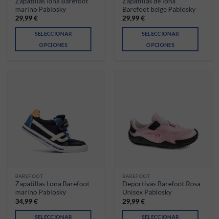
Zapatillas lona Barefoot
Zapatillas de lona
marino Pablosky
Barefoot beige Pablosky
29,99
€
29,99
€
SELECCIONAR
SELECCIONAR
OPCIONES
OPCIONES
Este producto tiene múltiples variantes. Las opciones se pueden ele
Este producto tiene múltiples va
BAREFOOT
BAREFOOT
Zapatillas Lona Barefoot
Deportivas Barefoot Rosa
marino Pablosky
Unisex Pablosky
34,99
€
29,99
€
SELECCIONAR
SELECCIONAR