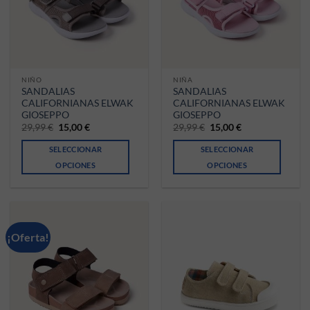
NIÑO
NIÑA
SANDALIAS
SANDALIAS
CALIFORNIANAS ELWAK
CALIFORNIANAS ELWAK
GIOSEPPO
GIOSEPPO
El precio original era: 29,99 €.
El precio actual es: 15,00 €.
El precio original era: 2
El precio actual 
29,99
€
15,00
€
29,99
€
15,00
€
SELECCIONAR
SELECCIONAR
OPCIONES
OPCIONES
Este producto tiene múltiples variantes. Las opciones se pueden ele
Este producto tiene múltiples va
¡Oferta!