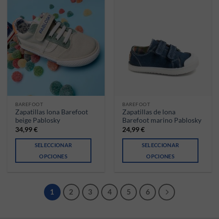
BAREFOOT
BAREFOOT
Zapatillas lona Barefoot
Zapatillas de lona
beige Pablosky
Barefoot marino Pablosky
34,99
€
24,99
€
SELECCIONAR
SELECCIONAR
OPCIONES
OPCIONES
Este producto tiene múltiples variantes. Las opciones se pueden ele
Este producto tiene múltiples va
1
2
3
4
5
6