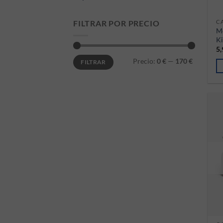
CA
FILTRAR POR PRECIO
Mo
Ki
5
Precio mínimo
Precio máximo
Precio:
0 €
—
170 €
FILTRAR