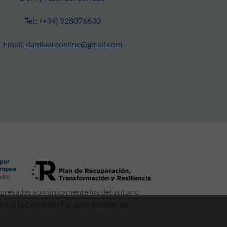
Tel.: (+34) 928076630
Email:
danilauraonline@gmail.com
xpresadas son únicamente los del autor o
pea ni la Comisión Europea pueden ser