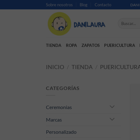
Saltar al contenido
Sobre nosotros
Blog
Contacto
DANI
Buscar por:
TIENDA
ROPA
ZAPATOS
PUERICULTURA
INICIO
/
TIENDA
/
PUERICULTUR
CATEGORÍAS
Ceremonias
Marcas
Personalizado