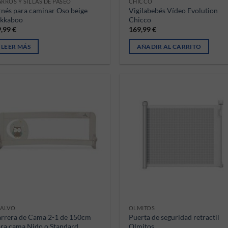
RROS Y SILLAS DE PASEO
CHICCO
nés para caminar Oso beige
Vigilabebés Vídeo Evolution
ikkaboo
Chicco
9,99
€
169,99
€
LEER MÁS
AÑADIR AL CARRITO
SALVO
OLMITOS
rrera de Cama 2-1 de 150cm
Puerta de seguridad retractil
ra cama Nido o Standard
Olmitos