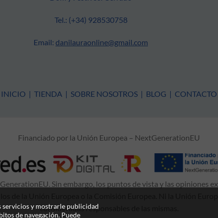
Tel.: (+34) 928530758
Email:
danilauraonline@gmail.com
INICIO
|
TIENDA
|
SOBRE NOSOTROS
|
BLOG
|
CONTACTO
Financiado por la Unión Europea – NextGenerationEU
enerationEU. Sin embargo, los puntos de vista y las opiniones e
 los de la Unión Europea o la Comisión Europea. Ni la Unión Euro
 servicios y mostrarle publicidad
consideradas responsables de las mismas.
ábitos de navegación. Puede