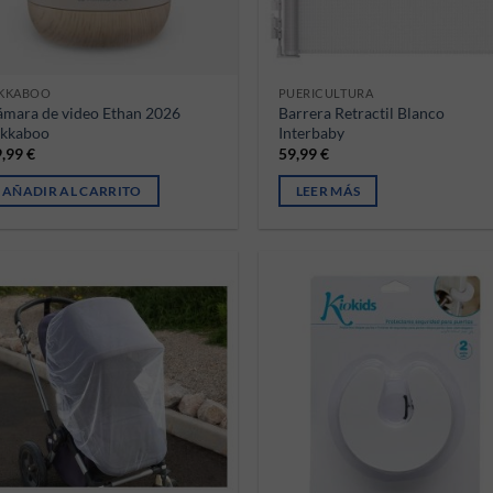
IKKABOO
PUERICULTURA
mara de video Ethan 2026
Barrera Retractil Blanco
ikkaboo
Interbaby
9,99
€
59,99
€
AÑADIR AL CARRITO
LEER MÁS