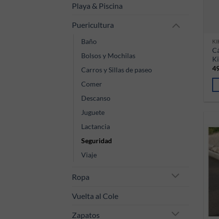
Playa & Piscina
Puericultura
Baño
K
Cá
Bolsos y Mochilas
K
4
Carros y Sillas de paseo
Comer
Descanso
Juguete
Lactancia
Seguridad
Viaje
Ropa
Vuelta al Cole
Zapatos