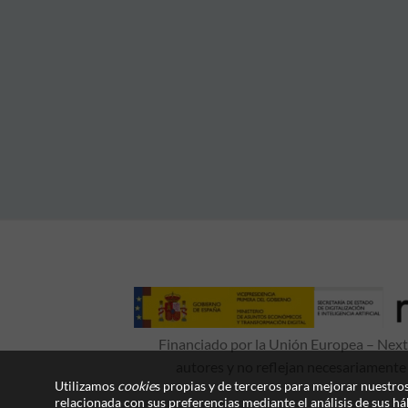
Financiado por la Unión Europea – NextG
autores y no reflejan necesariamente
Utilizamos
cookie
s propias y de terceros para mejorar nuestros
relacionada con sus preferencias mediante el análisis de sus h