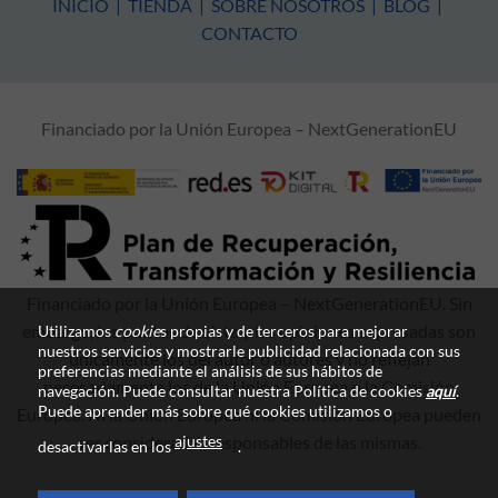
INICIO
|
TIENDA
|
SOBRE NOSOTROS
|
BLOG
|
CONTACTO
Financiado por la Unión Europea – NextGenerationEU
Financiado por la Unión Europea – NextGenerationEU. Sin
embargo, los puntos de vista y las opiniones expresadas son
Utilizamos
cookie
s propias y de terceros para mejorar
nuestros servicios y mostrarle publicidad relacionada con sus
únicamente los del autor o autores y no reflejan
preferencias mediante el análisis de sus hábitos de
necesariamente los de la Unión Europea o la Comisión
navegación. Puede consultar nuestra Política de cookies
aquí
.
Puede aprender más sobre qué cookies utilizamos o
Europea. Ni la Unión Europea ni la Comisión Europea pueden
ajustes
ser consideradas responsables de las mismas.
desactivarlas en los
.