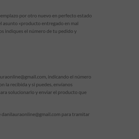
reemplazo por otro nuevo en perfecto estado
n el asunto «producto entregado en mal
os indiques el número de tu pedido y
ilauraonline@gmail.com, indicando el número
n la recibida y si puedes, envíanos
para solucionarlo y enviar el producto que
e danilauraonline@gmail.com para tramitar