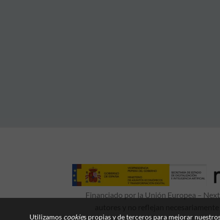
Financiado por la Unión Europea – NextG
autores y no reflejan necesariamente
Utilizamos
cookie
s propias y de terceros para mejorar nuestros