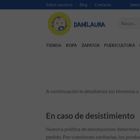
Saltar al contenido
Sobre nosotros
Blog
Contacto
DANI
Buscar por:
TIENDA
ROPA
ZAPATOS
PUERICULTURA
A continuación le detallamos los términos y 
En caso de desistimiento
Nuestra política de devoluciones determina 
pedido. Por cuestiones sanitarias, los prod