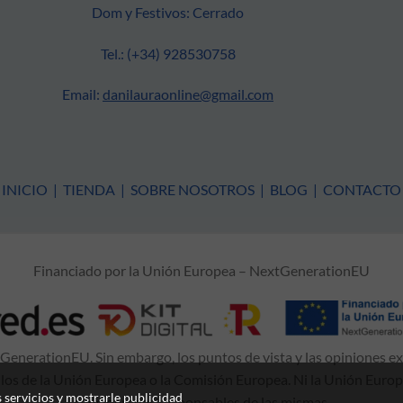
Dom y Festivos: Cerrado
Tel.: (+34) 928530758
Email:
danilauraonline@gmail.com
INICIO
|
TIENDA
|
SOBRE NOSOTROS
|
BLOG
|
CONTACTO
Financiado por la Unión Europea – NextGenerationEU
enerationEU. Sin embargo, los puntos de vista y las opiniones e
 los de la Unión Europea o la Comisión Europea. Ni la Unión Euro
 servicios y mostrarle publicidad
consideradas responsables de las mismas.