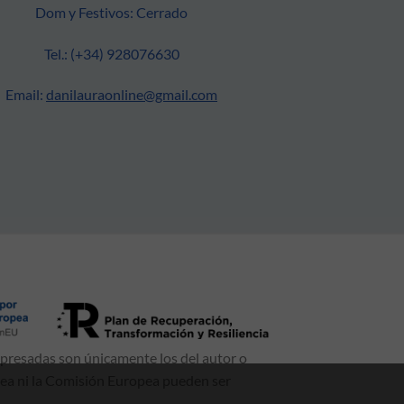
Dom y Festivos: Cerrado
Tel.: (+34) 928076630
Email:
danilauraonline@gmail.com
xpresadas son únicamente los del autor o
pea ni la Comisión Europea pueden ser