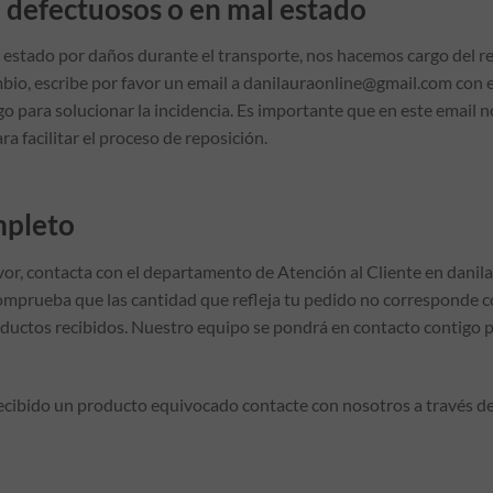
 defectuosos o en mal estado
l estado por daños durante el transporte, nos hacemos cargo del 
cambio, escribe por favor un email a danilauraonline@gmail.com co
 para solucionar la incidencia. Es importante que en este email n
a facilitar el proceso de reposición.
mpleto
avor, contacta con el departamento de Atención al Cliente en dan
 Comprueba que las cantidad que refleja tu pedido no corresponde co
productos recibidos. Nuestro equipo se pondrá en contacto contigo 
recibido un producto equivocado contacte con nosotros a través d