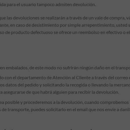
ida para el usuario tampoco admiten devolución.
ue las devoluciones se realizarán a través de un vale de compra, v
nte, en caso de desistimiento por simple arrepentimiento, usted s
aso de producto defectuoso se ofrece un reembolso en efectivo o e
en embalados, de este modo no sufrirán ningún daño en el transpor
do con el departamento de Atención al Cliente a través del correo
 datos del pedido y solicitando la recogida o llevando la mercancía
a asegurarse de que habrá alguien para recibir la devolución.
ea posible y procederemos a la devolución, cuando comprobemos la
s de transporte, puedes solicitarlo en el email que nos envíe a da