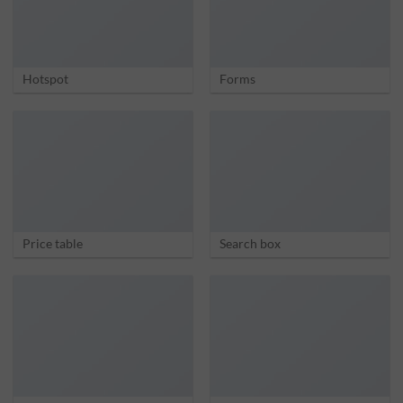
Hotspot
Forms
Price table
Search box