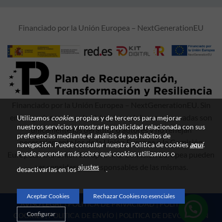
Financiado por la Unión Europea – NextGenerationEU
Financiado por la Unión Europea – NextGenerationEU. Sin
embargo, los puntos de vista y las opiniones expresadas son
Utilizamos
cookie
s propias y de terceros para mejorar
nuestros servicios y mostrarle publicidad relacionada con sus
únicamente los del autor o autores y no reflejan
preferencias mediante el análisis de sus hábitos de
necesariamente los de la Unión Europea o la Comisión
navegación. Puede consultar nuestra Política de cookies
aquí
.
Puede aprender más sobre qué cookies utilizamos o
Europea. Ni la Unión Europea ni la Comisión Europea pueden
ser consideradas responsables de las mismas.
ajustes
desactivarlas en los
.
Aceptar Cookies
Rechazar Cookies no esenciales
AVISO LEGAL
|
POLITICA DE PRIVACIDAD
|
POLITICA DE
Configurar
COOKIES
|
POLITICA DE ENVÍO
|
POLITICA DE DEVOLUCIÓN