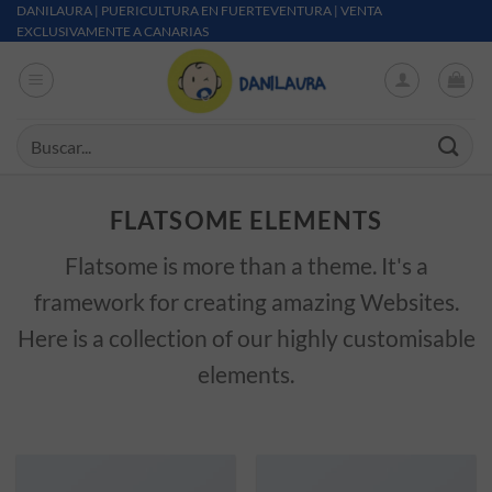
Saltar al contenido
DANILAURA | PUERICULTURA EN FUERTEVENTURA | VENTA
EXCLUSIVAMENTE A CANARIAS
Buscar por:
FLATSOME ELEMENTS
Flatsome is more than a theme. It's a
framework for creating amazing Websites.
Here is a collection of our highly customisable
elements.