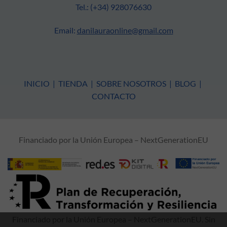
Tel.: (+34) 928076630
Email:
danilauraonline@gmail.com
INICIO
|
TIENDA
|
SOBRE NOSOTROS
|
BLOG
|
CONTACTO
Financiado por la Unión Europea – NextGenerationEU
Financiado por la Unión Europea – NextGenerationEU. Sin