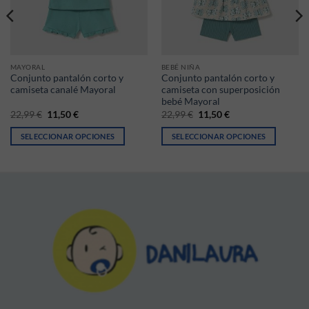
MAYORAL
BEBÉ NIÑA
Conjunto pantalón corto y
Conjunto pantalón corto y
camiseta canalé Mayoral
camiseta con superposición
bebé Mayoral
,99 €.
s: 11,50 €.
El precio original era: 22,99 €.
El precio actual es: 11,50 €.
El precio original era: 22,9
El precio actual es:
22,99
€
11,50
€
22,99
€
11,50
€
SELECCIONAR OPCIONES
SELECCIONAR OPCIONES
ir en la página de producto
iantes. Las opciones se pueden elegir en la página de producto
Este producto tiene múltiples variantes. Las opciones se pueden elegir
Este producto tiene múltiples vari