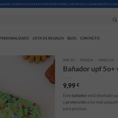
LAURA | PUERICULTURA EN FUERTEVENTURA | VENTA EXCLUSIVAMENTE A CAN
PERSONALIZADO
LISTA DE REGALOS
BLOG
CONTACTO
INICIO
/
TIENDA
/
MARCAS
/
Bañador upf 5o+ 
9,99
€
Este
bañador
está diseñado p
y
protección
a los más pequeñ
para piscinas.