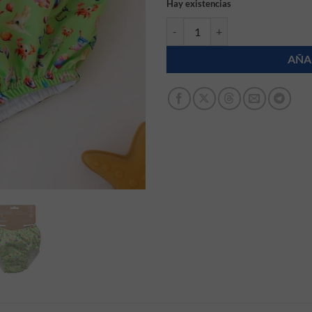
Hay existencias
Bañador upf 5o+ verde Kiokids 1
AÑA