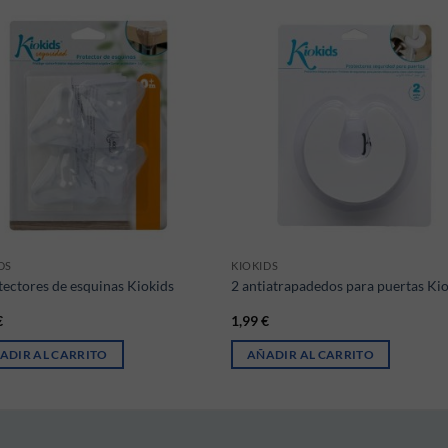
DS
KIOKIDS
tectores de esquinas Kiokids
2 antiatrapadedos para puertas Ki
€
1,99
€
ADIR AL CARRITO
AÑADIR AL CARRITO
ones se pueden elegir en la página de producto