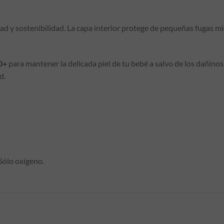
d y sostenibilidad. La capa interior protege de pequeñas fugas mie
0+
para mantener la delicada piel de tu bebé a salvo de los dañinos 
d.
Sólo oxígeno.
S