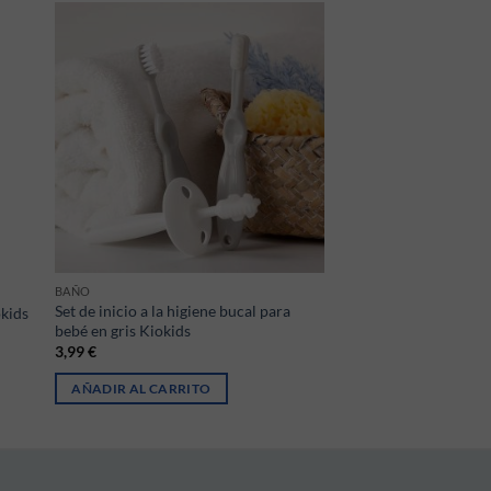
BAÑO
Set de inicio a la higiene bucal para
okids
bebé en gris Kiokids
3,99
€
AÑADIR AL CARRITO