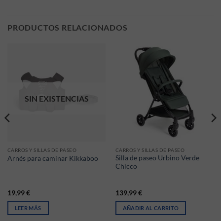
PRODUCTOS RELACIONADOS
SIN EXISTENCIAS
CARROS Y SILLAS DE PASEO
CARROS Y SILLAS DE PASEO
Silla de paseo Urbino Verde
Arnés para caminar Kikkaboo
Chicco
249,99 €.
l es: 199,99 €.
19,99
€
139,99
€
LEER MÁS
AÑADIR AL CARRITO
iantes. Las opciones se pueden elegir en la página de producto