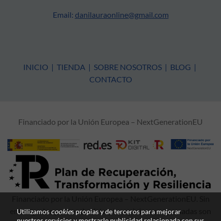
Email:
danilauraonline@gmail.com
INICIO
|
TIENDA
|
SOBRE NOSOTROS
|
BLOG
|
CONTACTO
Financiado por la Unión Europea – NextGenerationEU
Financiado por la Unión Europea – NextGenerationEU. Sin
embargo, los puntos de vista y las opiniones expresadas son
Utilizamos
cookie
s propias y de terceros para mejorar
nuestros servicios y mostrarle publicidad relacionada con sus