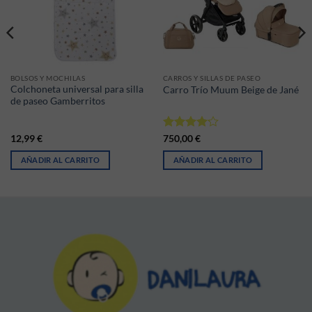
BOLSOS Y MOCHILAS
CARROS Y SILLAS DE PASEO
Colchoneta universal para silla
Carro Trío Muum Beige de Jané
de paseo Gamberritos
Valorado
12,99
€
750,00
€
con
4.17
de 5
AÑADIR AL CARRITO
AÑADIR AL CARRITO