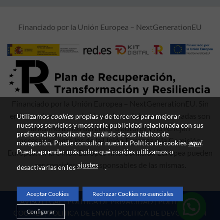
Financiado por la Unión Europea – NextGenerationEU
Financiado por la Unión Europea – NextGenerationEU. Sin
embargo, los puntos de vista y las opiniones expresadas son
Utilizamos
cookie
s propias y de terceros para mejorar
nuestros servicios y mostrarle publicidad relacionada con sus
únicamente los del autor o autores y no reflejan
preferencias mediante el análisis de sus hábitos de
necesariamente los de la Unión Europea o la Comisión
navegación. Puede consultar nuestra Política de cookies
aquí
.
Puede aprender más sobre qué cookies utilizamos o
Europea. Ni la Unión Europea ni la Comisión Europea pueden
ser consideradas responsables de las mismas.
ajustes
desactivarlas en los
.
Aceptar Cookies
Rechazar Cookies no esenciales
AVISO LEGAL
|
POLITICA DE PRIVACIDAD
|
POLITICA DE
Configurar
COOKIES
|
POLITICA DE ENVÍO
|
POLITICA DE DEVOLUCIÓN