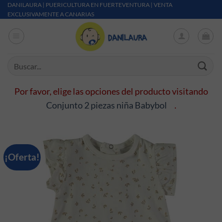
Saltar al contenido
DANILAURA | PUERICULTURA EN FUERTEVENTURA | VENTA
EXCLUSIVAMENTE A CANARIAS
Buscar por:
Por favor, elige las opciones del producto visitando
Conjunto 2 piezas niña Babybol
.
¡Oferta!