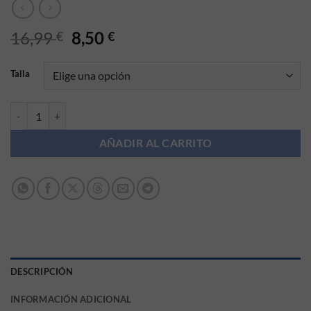
El precio original era: 16,99 €.
El precio actual es: 8,50 €.
16,99
8,50
€
€
Talla
Conjunto 2 piezas niña Babybol cantidad
AÑADIR AL CARRITO
DESCRIPCIÓN
INFORMACIÓN ADICIONAL