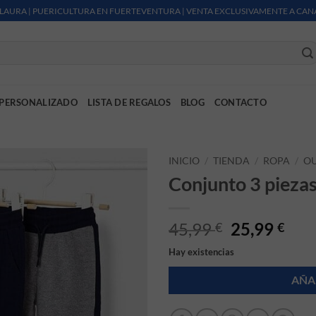
LAURA | PUERICULTURA EN FUERTEVENTURA | VENTA EXCLUSIVAMENTE A CAN
PERSONALIZADO
LISTA DE REGALOS
BLOG
CONTACTO
INICIO
/
TIENDA
/
ROPA
/
OU
Conjunto 3 pieza
El precio or
El p
45,99
25,99
€
€
Hay existencias
AÑA