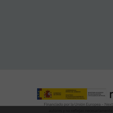
Financiado por la Unión Europea – NextG
autores y no reflejan necesariamente