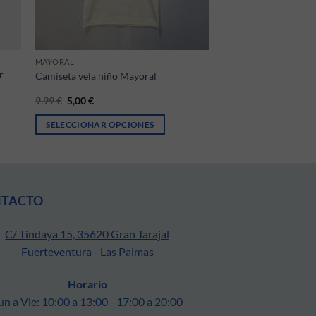
MAYORAL
r
Camiseta vela niño Mayoral
El precio original era: 9,99 €.
El precio actual es: 5,00 €.
9,99
€
5,00
€
SELECCIONAR OPCIONES
ágina de producto
ntes. Las opciones se pueden elegir en la página de producto
Este producto tiene múltiples variantes. Las opciones se pueden 
NTACTO
C/ Tindaya 15, 35620 Gran Tarajal
Fuerteventura - Las Palmas
Horario
un a Vie: 10:00 a 13:00 - 17:00 a 20:00