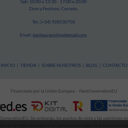
Sab: 10:00 a 13:30 - 17:00 a 20:00
Dom y Festivos: Cerrado
Tel.: (+34) 928530758
Email:
danilauraonline@gmail.com
INICIO
|
TIENDA
|
SOBRE NOSOTROS
|
BLOG
|
CONTACTO
Financiado por la Unión Europea – NextGenerationEU
enerationEU. Sin embargo, los puntos de vista y las opiniones e
 los de la Unión Europea o la Comisión Europea. Ni la Unión Euro