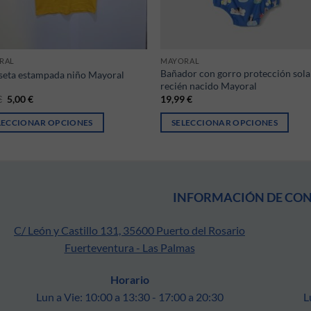
RAL
MAYORAL
Bañador con gorro protección sola
eta estampada niño Mayoral
recién nacido Mayoral
El precio original era: 9,99 €.
El precio actual es: 5,00 €.
€
5,00
€
19,99
€
LECCIONAR OPCIONES
SELECCIONAR OPCIONES
cto
ones se pueden elegir en la página de producto
producto tiene múltiples variantes. Las opciones se pueden elegir en la p
Este producto tiene múltiples varia
INFORMACIÓN DE CO
C/ León y Castillo 131, 35600 Puerto del Rosario
Fuerteventura - Las Palmas
Horario
Lun a Vie: 10:00 a 13:30 - 17:00 a 20:30
L