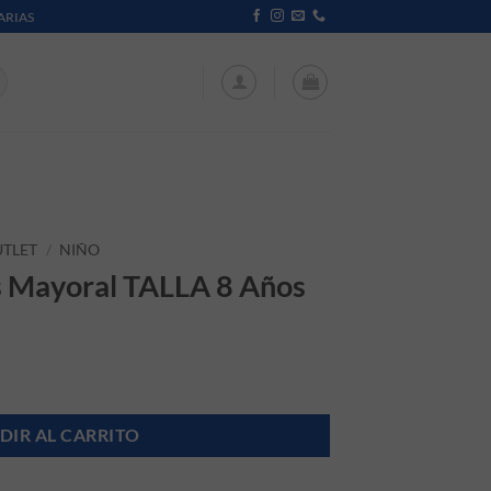
ARIAS
TLET
/
NIÑO
s Mayoral TALLA 8 Años
iginal era: 45,99 €.
recio actual es: 25,99 €.
DIR AL CARRITO