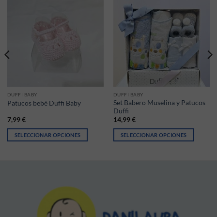
DUFFI BABY
DUFFI BABY
Set Babero Muselina y Patucos
Patucos bebé Duffi Baby
Duffi
7,99
€
14,99
€
SELECCIONAR OPCIONES
SELECCIONAR OPCIONES
ir en la página de producto
iantes. Las opciones se pueden elegir en la página de producto
Este producto tiene múltiples variantes. Las opciones se pueden elegir
Este producto tiene múltiples vari