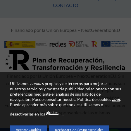
CONTACTO
Financiado por la Unión Europea – NextGenerationEU
Financiado por la Unión Europea – NextGenerationEU. Sin
embargo, los puntos de vista y las opiniones expresadas son
Utilizamos
cookie
s propias y de terceros para mejorar
nuestros servicios y mostrarle publicidad relacionada con sus
únicamente los del autor o autores y no reflejan
preferencias mediante el análisis de sus hábitos de
necesariamente los de la Unión Europea o la Comisión
navegación. Puede consultar nuestra Política de cookies
aquí
.
Puede aprender más sobre qué cookies utilizamos o
Europea. Ni la Unión Europea ni la Comisión Europea pueden
ser consideradas responsables de las mismas.
ajustes
desactivarlas en los
.
Aceptar Cookies
Rechazar Cookies no esenciales