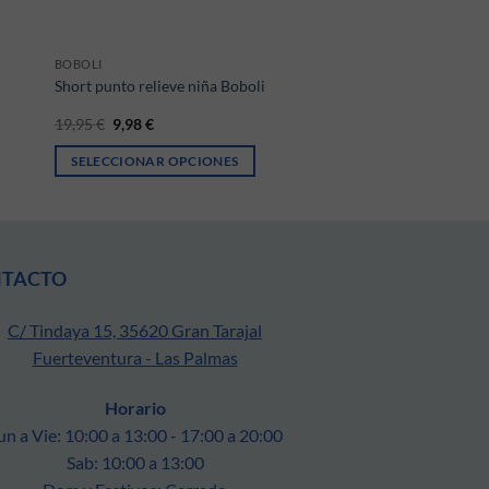
BOBOLI
Short punto relieve niña Boboli
El precio original era: 19,95 €.
El precio actual es: 9,98 €.
19,95
€
9,98
€
SELECCIONAR OPCIONES
ágina de producto
ntes. Las opciones se pueden elegir en la página de producto
Este producto tiene múltiples variantes. Las opciones se pueden 
NTACTO
C/ Tindaya 15, 35620 Gran Tarajal
Fuerteventura - Las Palmas
Horario
un a Vie: 10:00 a 13:00 - 17:00 a 20:00
Sab: 10:00 a 13:00