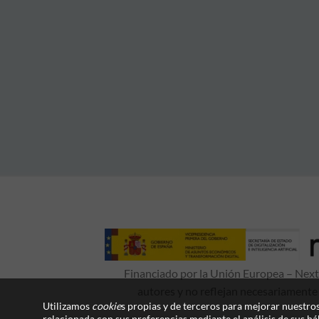
Financiado por la Unión Europea – NextG
autores y no reflejan necesariamente
Utilizamos
cookie
s propias y de terceros para mejorar nuestros
relacionada con sus preferencias mediante el análisis de sus h