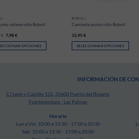
LI
BOBOLI
unto relieve niña Boboli
Camiseta punto niño Boboli
El precio original era: 15,95 €.
El precio actual es: 7,98 €.
5
€
7,98
€
15,95
€
LECCIONAR OPCIONES
SELECCIONAR OPCIONES
cto
ones se pueden elegir en la página de producto
producto tiene múltiples variantes. Las opciones se pueden elegir en la p
Este producto tiene múltiples varia
INFORMACIÓN DE CO
C/ León y Castillo 131, 35600 Puerto del Rosario
Fuerteventura - Las Palmas
Horario
Lun a Vie: 10:00 a 13:30 - 17:00 a 20:30
L
Sab: 10:00 a 13:30 - 17:00 a 20:00