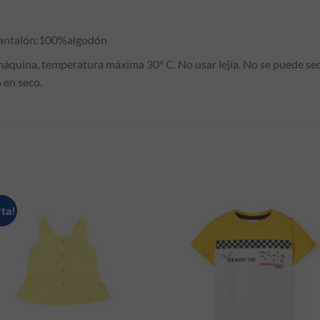
ntalón:100%algodón
na, temperatura máxima 30º C. No usar lejía. No se puede seca
 en seco.
S
ta!