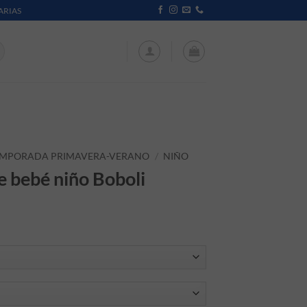
ARIAS
EMPORADA PRIMAVERA-VERANO
/
NIÑO
e bebé niño Boboli
iginal era: 25,95 €.
recio actual es: 12,98 €.