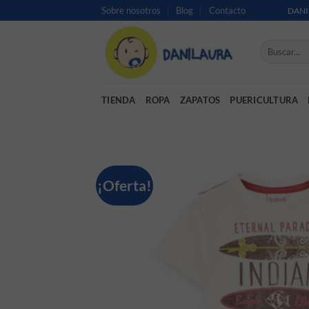
Saltar al contenido
Sobre nosotros
Blog
Contacto
DANI
Buscar por:
TIENDA
ROPA
ZAPATOS
PUERICULTURA
¡Oferta!