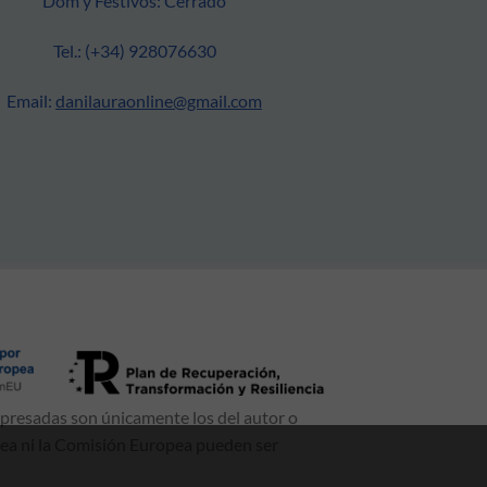
Dom y Festivos: Cerrado
Tel.: (+34) 928076630
Email:
danilauraonline@gmail.com
xpresadas son únicamente los del autor o
pea ni la Comisión Europea pueden ser