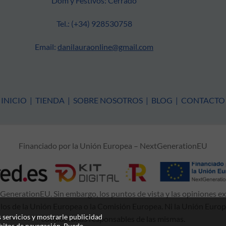
Dom y Festivos: Cerrado
Tel.: (+34) 928530758
Email:
danilauraonline@gmail.com
INICIO
|
TIENDA
|
SOBRE NOSOTROS
|
BLOG
|
CONTACTO
Financiado por la Unión Europea – NextGenerationEU
enerationEU. Sin embargo, los puntos de vista y las opiniones e
 los de la Unión Europea o la Comisión Europea. Ni la Unión Euro
 servicios y mostrarle publicidad
consideradas responsables de las mismas.
ábitos de navegación. Puede