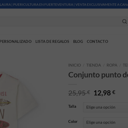
LAURA | PUERICULTURA EN FUERTEVENTURA | VENTA EXCLUSIVAMENTE A CAN
PERSONALIZADO
LISTA DE REGALOS
BLOG
CONTACTO
INICIO
/
TIENDA
/
ROPA
/
T
Conjunto punto d
El precio or
El p
25,95
12,98
€
€
Talla
Color