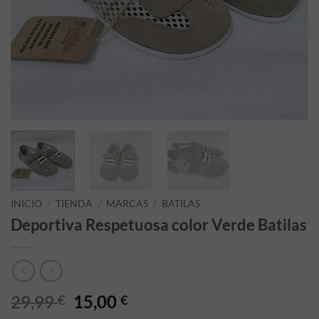
INICIO
/
TIENDA
/
MARCAS
/
BATILAS
Deportiva Respetuosa color Verde Batilas
El precio original era: 29,99 €.
El precio actual es: 15,00
29,99
15,00
€
€