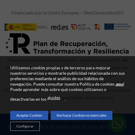
Financiado por la Unión Europea – NextGenerationEU
Financiado por la Unión Europea – NextGenerationEU. Sin
embargo, los puntos de vista y las opiniones expresadas son
Utilizamos
cookie
s propias y de terceros para mejorar
nuestros servicios y mostrarle publicidad relacionada con sus
únicamente los del autor o autores y no reflejan
preferencias mediante el análisis de sus hábitos de
necesariamente los de la Unión Europea o la Comisión
navegación. Puede consultar nuestra Política de cookies
aquí
.
Puede aprender más sobre qué cookies utilizamos o
Europea. Ni la Unión Europea ni la Comisión Europea pueden
ser consideradas responsables de las mismas.
ajustes
desactivarlas en los
.
Aceptar Cookies
Rechazar Cookies no esenciales
AVISO LEGAL
|
POLITICA DE PRIVACIDAD
|
POLITICA DE
Configurar
COOKIES
|
POLITICA DE ENVÍO
|
POLITICA DE DEVOLUCIÓN