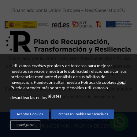
Financiado por la Unión Europea – NextGenerationEU
Financiado por la Unión Europea – NextGenerationEU. Sin
embargo, los puntos de vista y las opiniones expresadas son
Utilizamos
cookie
s propias y de terceros para mejorar
nuestros servicios y mostrarle publicidad relacionada con sus
únicamente los del autor o autores y no reflejan
preferencias mediante el análisis de sus hábitos de
necesariamente los de la Unión Europea o la Comisión
navegación. Puede consultar nuestra Política de cookies
aquí
.
Puede aprender más sobre qué cookies utilizamos o
Europea. Ni la Unión Europea ni la Comisión Europea pueden
ajustes
ser consideradas responsables de las mismas.
desactivarlas en los
.
Aceptar Cookies
Rechazar Cookies no esenciales
AVISO LEGAL
|
POLITICA DE PRIVACIDAD
|
POLITICA DE
Configurar
COOKIES
|
POLITICA DE ENVÍO
|
POLITICA DE DEVOLUCIÓN