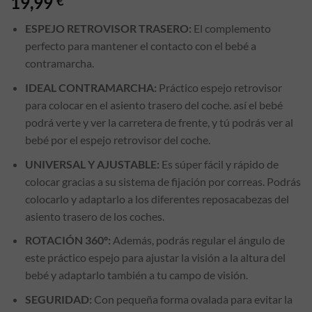
19,99
€
con
2
de
ESPEJO RETROVISOR TRASERO:
El complemento
5 en
base
perfecto para mantener el contacto con el bebé a
a
contramarcha.
valoraciones
de
IDEAL CONTRAMARCHA:
Práctico espejo retrovisor
clientes
para colocar en el asiento trasero del coche. así el bebé
podrá verte y ver la carretera de frente, y tú podrás ver al
bebé por el espejo retrovisor del coche.
UNIVERSAL Y AJUSTABLE:
Es súper fácil y rápido de
colocar gracias a su sistema de fijación por correas. Podrás
colocarlo y adaptarlo a los diferentes reposacabezas del
asiento trasero de los coches.
ROTACIÓN 360º:
Además, podrás regular el ángulo de
este práctico espejo para ajustar la visión a la altura del
bebé y adaptarlo también a tu campo de visión.
SEGURIDAD:
Con pequeña forma ovalada para evitar la