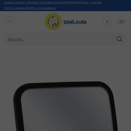
Saltar al contenido
DANILAURA | PUERICULTURA EN FUERTEVENTURA | VENTA
EXCLUSIVAMENTE A CANARIAS
Buscar por: