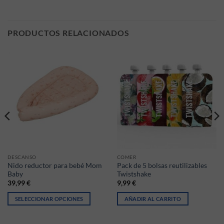
PRODUCTOS RELACIONADOS
DESCANSO
COMER
Nido reductor para bebé Mom
Pack de 5 bolsas reutilizables
Baby
Twistshake
39,99
€
9,99
€
SELECCIONAR OPCIONES
AÑADIR AL CARRITO
ir en la página de producto
iantes. Las opciones se pueden elegir en la página de producto
Este producto tiene múltiples variantes. Las opciones se pueden elegir