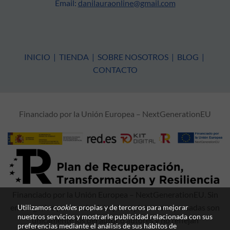
Email:
danilauraonline@gmail.com
INICIO
|
TIENDA
|
SOBRE NOSOTROS
|
BLOG
|
CONTACTO
Financiado por la Unión Europea – NextGenerationEU
Financiado por la Unión Europea – NextGenerationEU. Sin
embargo, los puntos de vista y las opiniones expresadas son
Utilizamos
cookie
s propias y de terceros para mejorar
nuestros servicios y mostrarle publicidad relacionada con sus
únicamente los del autor o autores y no reflejan
preferencias mediante el análisis de sus hábitos de