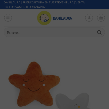
Saltar al contenido
DANILAURA | PUERICULTURA EN FUERTEVENTURA | VENTA
EXCLUSIVAMENTE A CANARIAS
Buscar por: