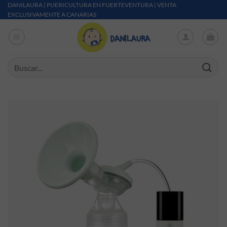
Saltar al contenido
DANILAURA | PUERICULTURA EN FUERTEVENTURA | VENTA
EXCLUSIVAMENTE A CANARIAS
Buscar por: