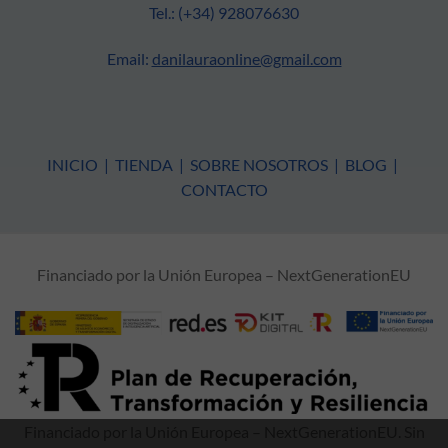
Tel.: (+34) 928076630
Email:
danilauraonline@gmail.com
INICIO
|
TIENDA
|
SOBRE NOSOTROS
|
BLOG
|
CONTACTO
Financiado por la Unión Europea – NextGenerationEU
Financiado por la Unión Europea – NextGenerationEU. Sin