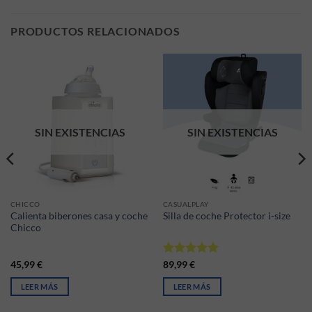
PRODUCTOS RELACIONADOS
SIN EXISTENCIAS
SIN EXISTENCIAS
CHICCO
CASUALPLAY
Calienta biberones casa y coche
Silla de coche Protector i-size
Chicco
Valorado
45,99
€
89,99
€
con
5
de 5
LEER MÁS
LEER MÁS