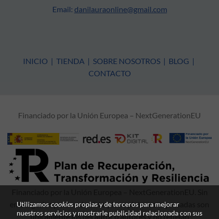
Email:
danilauraonline@gmail.com
INICIO
|
TIENDA
|
SOBRE NOSOTROS
|
BLOG
|
CONTACTO
Financiado por la Unión Europea – NextGenerationEU
Financiado por la Unión Europea – NextGenerationEU. Sin
embargo, los puntos de vista y las opiniones expresadas son
Utilizamos
cookie
s propias y de terceros para mejorar
nuestros servicios y mostrarle publicidad relacionada con sus
únicamente los del autor o autores y no reflejan