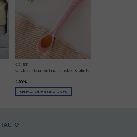
COMER
Cuchara de comida para bebés Kiokids
1,59
€
SELECCIONAR OPCIONES
ntes. Las opciones se pueden elegir en la página de producto
Este producto tiene múltiples variantes. Las opciones se pueden 
NTACTO