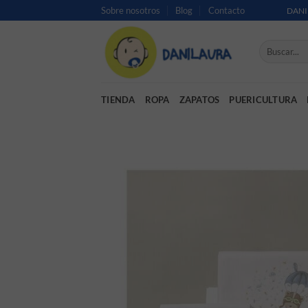
Saltar al contenido
Sobre nosotros
Blog
Contacto
DANI
Buscar por:
TIENDA
ROPA
ZAPATOS
PUERICULTURA