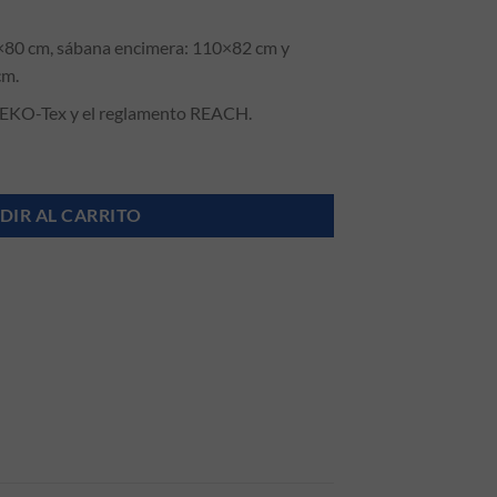
×80 cm, sábana encimera: 110×82 cm y
cm.
OEKO-Tex y el reglamento REACH.
rritos cantidad
DIR AL CARRITO