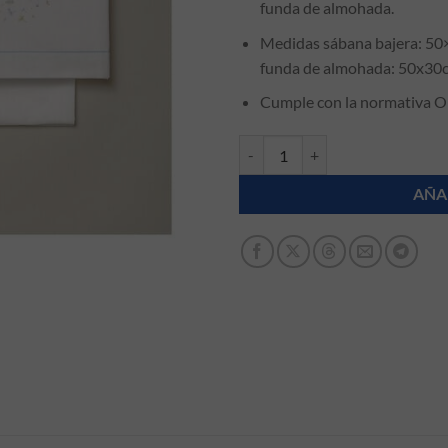
funda de almohada.
Medidas sábana bajera: 50
funda de almohada: 50x30
Cumple con la normativa 
Juego sábanas de minicuna Gambe
AÑA