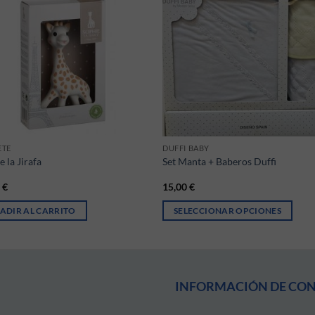
ETE
DUFFI BABY
e la Jirafa
Set Manta + Baberos Duffi
9
€
15,00
€
ADIR AL CARRITO
SELECCIONAR OPCIONES
ones se pueden elegir en la página de producto
Este producto tiene múltiples varia
INFORMACIÓN DE CO