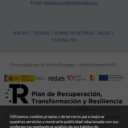
Email:
danilauraonline@gmail.com
INICIO
|
TIENDA
|
SOBRE NOSOTROS
|
BLOG
|
CONTACTO
Financiado por la Unión Europea – NextGenerationEU
Financiado por la Unión Europea – NextGenerationEU. Sin
embargo, los puntos de vista y las opiniones expresadas son
Utilizamos
cookie
s propias y de terceros para mejorar
nuestros servicios y mostrarle publicidad relacionada con sus
únicamente los del autor o autores y no reflejan
preferencias mediante el análisis de sus hábitos de