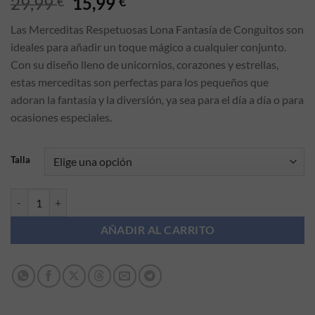
El precio original era: 29,99 €.
El precio actual es: 15,99
29,99
15,99
€
€
Las Merceditas Respetuosas Lona Fantasía de Conguitos son
ideales para añadir un toque mágico a cualquier conjunto.
Con su diseño lleno de unicornios, corazones y estrellas,
estas merceditas son perfectas para los pequeños que
adoran la fantasía y la diversión, ya sea para el día a día o para
ocasiones especiales.
Talla
Merceditas respetuosas Lona fantasía Conguitos cantidad
AÑADIR AL CARRITO