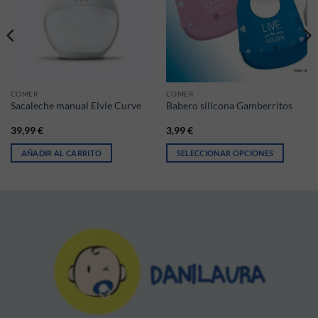
COMER
COMER
Sacaleche manual Elvie Curve
Babero silicona Gamberritos
39,99
€
3,99
€
AÑADIR AL CARRITO
SELECCIONAR OPCIONES
iantes. Las opciones se pueden elegir en la página de producto
Este producto tiene múltiples vari