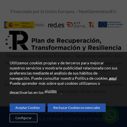
Financiado por la Unión Europea – NextGenerationEU
Financiado por la Unión Europea – NextGenerationEU. Sin
embargo, los puntos de vista y las opiniones expresadas son
Utilizamos
cookie
s propias y de terceros para mejorar
nuestros servicios y mostrarle publicidad relacionada con sus
únicamente los del autor o autores y no reflejan
preferencias mediante el análisis de sus hábitos de
necesariamente los de la Unión Europea o la Comisión
navegación. Puede consultar nuestra Política de cookies
aquí
.
Puede aprender más sobre qué cookies utilizamos o
Europea. Ni la Unión Europea ni la Comisión Europea pueden
ajustes
ser consideradas responsables de las mismas.
desactivarlas en los
.
Aceptar Cookies
Rechazar Cookies no esenciales
AVISO LEGAL
|
POLITICA DE PRIVACIDAD
|
POLITICA DE
Configurar
COOKIES
|
POLITICA DE ENVÍO
|
POLITICA DE DEVOLUCIÓN