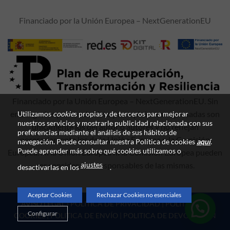
Financiado por la Unión Europea – NextGenerationEU
Financiado por la Unión Europea – NextGenerationEU. Sin
embargo, los puntos de vista y las opiniones expresadas son
Utilizamos
cookie
s propias y de terceros para mejorar
nuestros servicios y mostrarle publicidad relacionada con sus
únicamente los del autor o autores y no reflejan
preferencias mediante el análisis de sus hábitos de
necesariamente los de la Unión Europea o la Comisión
navegación. Puede consultar nuestra Política de cookies
aquí
.
Puede aprender más sobre qué cookies utilizamos o
Europea. Ni la Unión Europea ni la Comisión Europea pueden
ajustes
ser consideradas responsables de las mismas.
desactivarlas en los
.
Aceptar Cookies
Rechazar Cookies no esenciales
AVISO LEGAL
|
POLITICA DE PRIVACIDAD
|
POLITICA DE
Configurar
COOKIES
|
POLITICA DE ENVÍO
|
POLITICA DE DEVOLUCIÓN