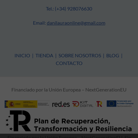
Tel.: (+34) 928076630
Email:
danilauraonline@gmail.com
INICIO
|
TIENDA
|
SOBRE NOSOTROS
|
BLOG
|
CONTACTO
Financiado por la Unión Europea – NextGenerationEU
Financiado por la Unión Europea – NextGenerationEU. Sin