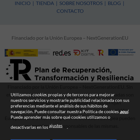
INICIO
|
TIENDA
|
SOBRE NOSOTROS
|
BLOG
|
CONTACTO
Financiado por la Unión Europea – NextGenerationEU
Financiado por la Unión Europea – NextGenerationEU. Sin
embargo, los puntos de vista y las opiniones expresadas son
Utilizamos
cookie
s propias y de terceros para mejorar
nuestros servicios y mostrarle publicidad relacionada con sus
únicamente los del autor o autores y no reflejan
preferencias mediante el análisis de sus hábitos de
necesariamente los de la Unión Europea o la Comisión
navegación. Puede consultar nuestra Política de cookies
aquí
.
Puede aprender más sobre qué cookies utilizamos o
Europea. Ni la Unión Europea ni la Comisión Europea pueden
ajustes
ser consideradas responsables de las mismas.
desactivarlas en los
.