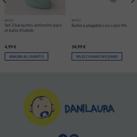
BAÑO
BAÑO
Set 3 barquitos antimoho para
Bañera plegable con cojín Ms
el baño Kiokids
4,99
€
34,99
€
AÑADIR AL CARRITO
SELECCIONAR OPCIONES
Este producto tiene múltiples vari