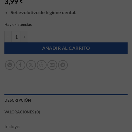
3,99
€
Set evolutivo de higiene dental.
Hay existencias
Set de inicio a la higiene bucal para bebé en gris Kiokids cantidad
AÑADIR AL CARRITO
DESCRIPCIÓN
VALORACIONES (0)
Incluye: