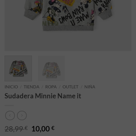
INICIO
/
TIENDA
/
ROPA
/
OUTLET
/
NIÑA
Sudadera Minnie Name it
El precio original era: 28,99 €.
El precio actual es: 10,00
28,99
10,00
€
€