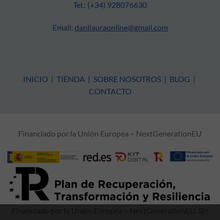
Tel.: (+34) 928076630
Email:
danilauraonline@gmail.com
INICIO
|
TIENDA
|
SOBRE NOSOTROS
|
BLOG
|
CONTACTO
Financiado por la Unión Europea – NextGenerationEU
Financiado por la Unión Europea – NextGenerationEU. Sin