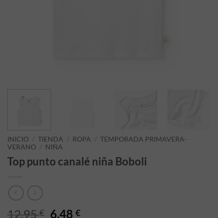
INICIO
/
TIENDA
/
ROPA
/
TEMPORADA PRIMAVERA-
VERANO
/
NIÑA
Top punto canalé niña Boboli
El precio original era: 12,95 €.
El precio actual es: 6,48 €.
12,95
6,48
€
€