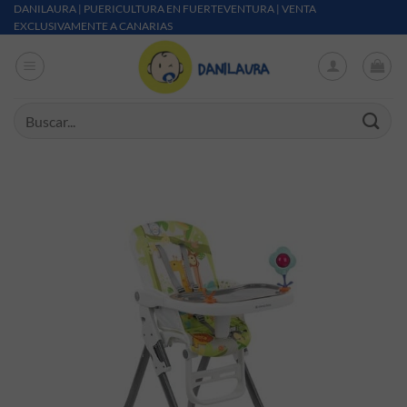
Saltar al contenido
DANILAURA | PUERICULTURA EN FUERTEVENTURA | VENTA
EXCLUSIVAMENTE A CANARIAS
Buscar por: