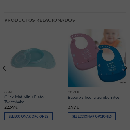
PRODUCTOS RELACIONADOS
COMER
COMER
Click-Mat Mini+Plato
Babero silicona Gamberritos
Twistshake
22,99
€
3,99
€
SELECCIONAR OPCIONES
SELECCIONAR OPCIONES
Este producto tiene múltiples variantes. Las opciones se pueden elegir
Este producto tiene múltiples vari