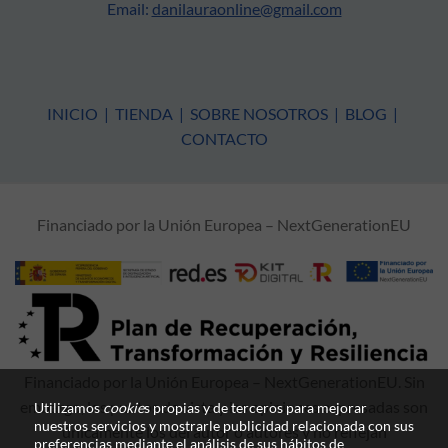
Email:
danilauraonline@gmail.com
INICIO
|
TIENDA
|
SOBRE NOSOTROS
|
BLOG
|
CONTACTO
Financiado por la Unión Europea – NextGenerationEU
Financiado por la Unión Europea – NextGenerationEU. Sin
embargo, los puntos de vista y las opiniones expresadas son
Utilizamos
cookie
s propias y de terceros para mejorar
nuestros servicios y mostrarle publicidad relacionada con sus
únicamente los del autor o autores y no reflejan
preferencias mediante el análisis de sus hábitos de