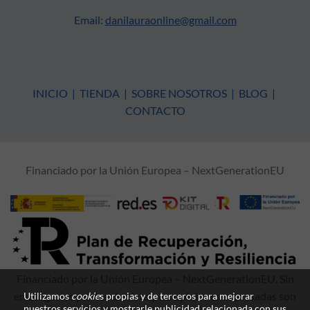
Email:
danilauraonline@gmail.com
INICIO
|
TIENDA
|
SOBRE NOSOTROS
|
BLOG
|
CONTACTO
Financiado por la Unión Europea – NextGenerationEU
Financiado por la Unión Europea – NextGenerationEU. Sin
embargo, los puntos de vista y las opiniones expresadas son
Utilizamos
cookie
s propias y de terceros para mejorar
nuestros servicios y mostrarle publicidad relacionada con sus