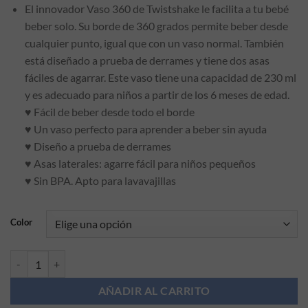
El innovador Vaso 360 de Twistshake le facilita a tu bebé
beber solo. Su borde de 360 grados permite beber desde
cualquier punto, igual que con un vaso normal. También
está diseñado a prueba de derrames y tiene dos asas
fáciles de agarrar. Este vaso tiene una capacidad de 230 ml
y es adecuado para niños a partir de los 6 meses de edad.
♥︎ Fácil de beber desde todo el borde
♥︎ Un vaso perfecto para aprender a beber sin ayuda
♥︎ Diseño a prueba de derrames
♥︎ Asas laterales: agarre fácil para niños pequeños
♥︎ Sin BPA. Apto para lavavajillas
Color
Vaso 360º Cup +6m Twistshake cantidad
AÑADIR AL CARRITO