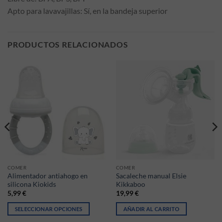
Apto para lavavajillas: Sí, en la bandeja superior
PRODUCTOS RELACIONADOS
COMER
COMER
Alimentador antiahogo en
Sacaleche manual Elsie
silicona Kiokids
Kikkaboo
5,99
€
19,99
€
SELECCIONAR OPCIONES
AÑADIR AL CARRITO
ir en la página de producto
iantes. Las opciones se pueden elegir en la página de producto
Este producto tiene múltiples variantes. Las opciones se pueden elegir