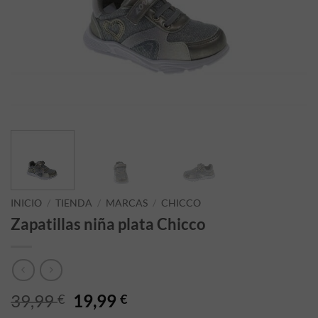
INICIO
/
TIENDA
/
MARCAS
/
CHICCO
Zapatillas niña plata Chicco
El precio original era: 39,99 €.
El precio actual es: 19,99
39,99
19,99
€
€