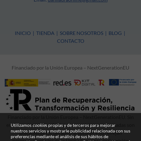
INICIO
|
TIENDA
|
SOBRE NOSOTROS
|
BLOG
|
CONTACTO
Financiado por la Unión Europea – NextGenerationEU
Financiado por la Unión Europea – NextGenerationEU. Sin
embargo, los puntos de vista y las opiniones expresadas son
Utilizamos
cookie
s propias y de terceros para mejorar
nuestros servicios y mostrarle publicidad relacionada con sus
únicamente los del autor o autores y no reflejan
preferencias mediante el análisis de sus hábitos de
necesariamente los de la Unión Europea o la Comisión