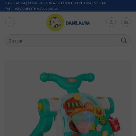
Saltar al contenido
DANILAURA | PUERICULTURA EN FUERTEVENTURA | VENTA
EXCLUSIVAMENTE A CANARIAS
Buscar por: