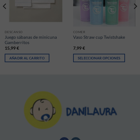
DESCANSO
COMER
Juego sábanas de minicuna
Vaso Straw cup Twistshake
Gamberritos
15,99
€
7,99
€
AÑADIR AL CARRITO
SELECCIONAR OPCIONES
iantes. Las opciones se pueden elegir en la página de producto
Este producto tiene múltiples vari