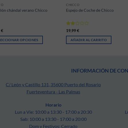
CO
CHICCO
lón chándal verano Chicco
Espejo de Coche de Chicco
Valorado
9
€
19,99
€
con
2
de
LECCIONAR OPCIONES
AÑADIR AL CARRITO
5
producto tiene múltiples variantes. Las opciones se pueden elegir en la p
INFORMACIÓN DE CO
C/ León y Castillo 131, 35600 Puerto del Rosario
Fuerteventura - Las Palmas
Horario
Lun a Vie: 10:00 a 13:30 - 17:00 a 20:30
L
Sab: 10:00 a 13:30 - 17:00 a 20:00
Dom y Festivos: Cerrado