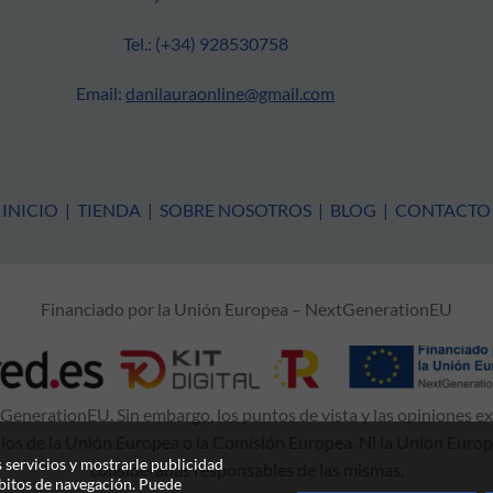
Tel.: (+34) 928530758
Email:
danilauraonline@gmail.com
INICIO
|
TIENDA
|
SOBRE NOSOTROS
|
BLOG
|
CONTACTO
Financiado por la Unión Europea – NextGenerationEU
enerationEU. Sin embargo, los puntos de vista y las opiniones e
 los de la Unión Europea o la Comisión Europea. Ni la Unión Euro
 servicios y mostrarle publicidad
consideradas responsables de las mismas.
ábitos de navegación. Puede