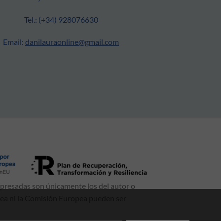
Tel.: (+34) 928076630
Email:
danilauraonline@gmail.com
xpresadas son únicamente los del autor o
pea ni la Comisión Europea pueden ser