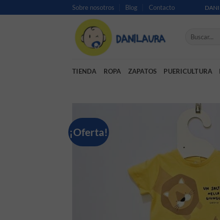
Saltar al contenido
Sobre nosotros
Blog
Contacto
DANI
Buscar por:
TIENDA
ROPA
ZAPATOS
PUERICULTURA
¡Oferta!