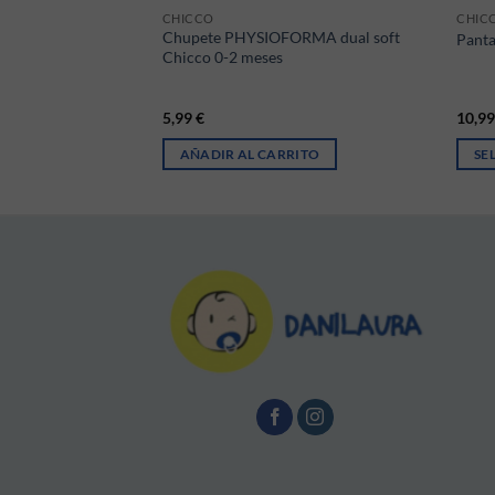
CHICCO
CHIC
Chupete PHYSIOFORMA dual soft
 casa y coche Chicco
Panta
Chicco 0-2 meses
5,99
€
10,9
AÑADIR AL CARRITO
SE
Este 