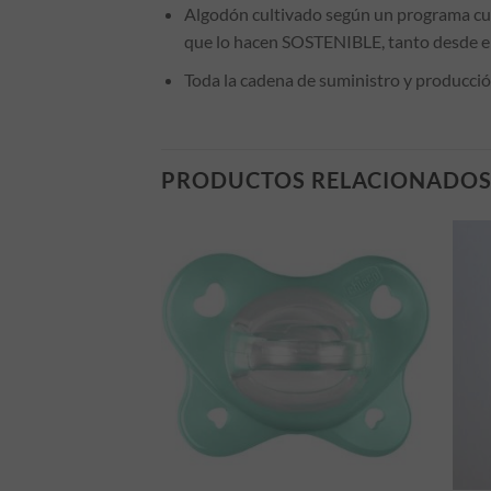
Algodón cultivado según un programa cuyo
que lo hacen SOSTENIBLE, tanto desde el
Toda la cadena de suministro y producción
PRODUCTOS RELACIONADO
STENCIAS