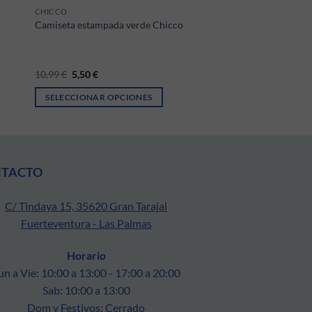
CHICCO
Camiseta estampada verde Chicco
El precio original era: 10,99 €.
El precio actual es: 5,50 €.
10,99
€
5,50
€
SELECCIONAR OPCIONES
ágina de producto
Este producto tiene múltiples variantes. Las opciones se pueden 
NTACTO
C/ Tindaya 15, 35620 Gran Tarajal
Fuerteventura - Las Palmas
Horario
un a Vie: 10:00 a 13:00 - 17:00 a 20:00
Sab: 10:00 a 13:00
Dom y Festivos: Cerrado