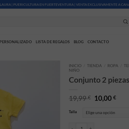
LAURA | PUERICULTURA EN FUERTEVENTURA | VENTA EXCLUSIVAMENTE A CAN
PERSONALIZADO
LISTA DE REGALOS
BLOG
CONTACTO
INICIO
/
TIENDA
/
ROPA
/
T
NIÑO
Conjunto 2 pieza
El precio or
El p
19,99
10,00
€
€
Talla
Conjunto 2 piezas Chicco cantida