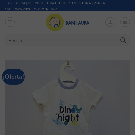
Saltar al contenido
DANILAURA | PUERICULTURA EN FUERTEVENTURA | VENTA
EXCLUSIVAMENTE A CANARIAS
Buscar por:
¡Oferta!