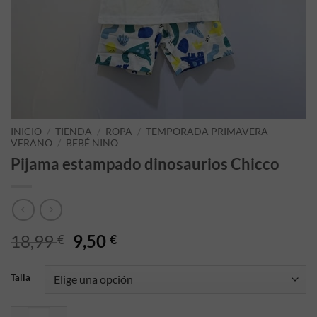
INICIO
/
TIENDA
/
ROPA
/
TEMPORADA PRIMAVERA-
VERANO
/
BEBÉ NIÑO
Pijama estampado dinosaurios Chicco
El precio original era: 18,99 €.
El precio actual es: 9,50 €.
18,99
9,50
€
€
Talla
Pijama estampado dinosaurios Chicco cantidad