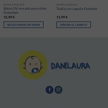
PLAYA & PISCINA
PLAYA & PISCINA
Bikini UV morado para niñas
Toalla con capulla Essential
Essentials
15,99
€
11,99
€
SELECCIONAR OPCIONES
AÑADIR AL CARRITO
ir en la página de producto
Este producto tiene múltiples variantes. Las opciones se pueden elegir