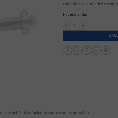
cuidado nasal práctico y segur
Hay existencias
Irrigador nasal para bebés Jané c
AÑA
ariz del bebé introduciendo suero o solución salina