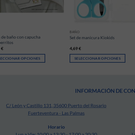
BAÑO
a de baño con capucha
Set de manicura Kiokids
erritos
9
€
4,69
€
LECCIONAR OPCIONES
SELECCIONAR OPCIONES
producto tiene múltiples variantes. Las opciones se pueden elegir en la p
Este producto tiene múltiples varia
INFORMACIÓN DE CO
C/ León y Castillo 131, 35600 Puerto del Rosario
Fuerteventura - Las Palmas
Horario
Lun a Vie: 10:00 a 13:30 - 17:00 a 20:30
L