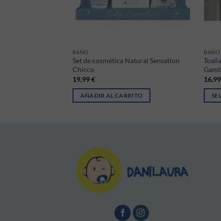
BAÑO
BAÑO
 Natural Sensation
Set de cosmética Natural Sensation
Toall
Chicco
Gamb
19,99
€
16,9
RITO
AÑADIR AL CARRITO
SE
Este 