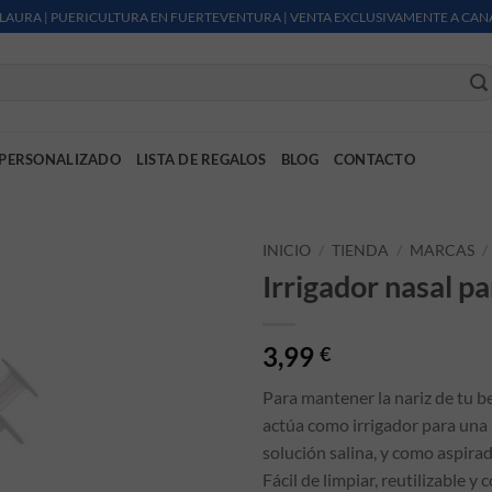
LAURA | PUERICULTURA EN FUERTEVENTURA | VENTA EXCLUSIVAMENTE A CAN
PERSONALIZADO
LISTA DE REGALOS
BLOG
CONTACTO
INICIO
/
TIENDA
/
MARCAS
/
Irrigador nasal p
3,99
€
Para mantener la nariz de tu b
actúa como irrigador para una
solución salina, y como aspira
Fácil de limpiar, reutilizable y