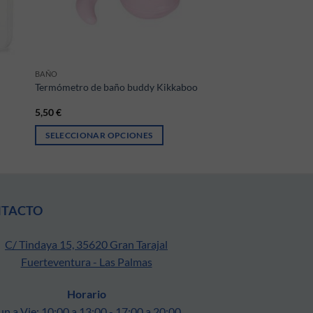
BAÑO
Termómetro de baño buddy Kikkaboo
5,50
€
SELECCIONAR OPCIONES
ágina de producto
ntes. Las opciones se pueden elegir en la página de producto
Este producto tiene múltiples variantes. Las opciones se pueden 
NTACTO
C/ Tindaya 15, 35620 Gran Tarajal
Fuerteventura - Las Palmas
Horario
un a Vie: 10:00 a 13:00 - 17:00 a 20:00