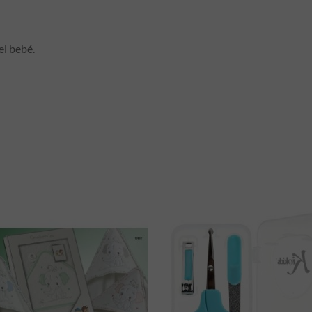
el bebé.
S