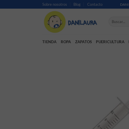
Saltar al contenido
Sobre nosotros
Blog
Contacto
DANI
Buscar por:
TIENDA
ROPA
ZAPATOS
PUERICULTURA