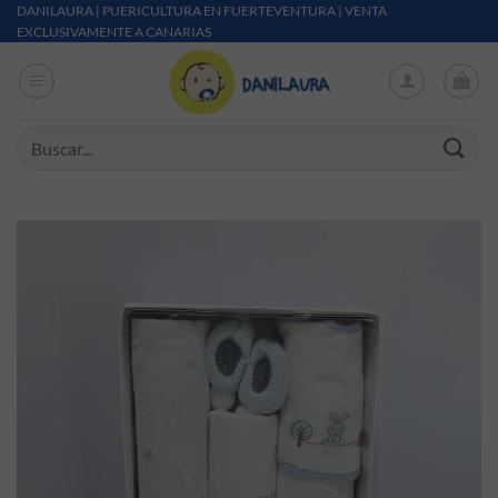
Saltar al contenido
DANILAURA | PUERICULTURA EN FUERTEVENTURA | VENTA
EXCLUSIVAMENTE A CANARIAS
Buscar por: