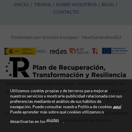
INICIO
|
TIENDA
|
SOBRE NOSOTROS
|
BLOG
|
CONTACTO
Financiado por la Unión Europea – NextGenerationEU
Financiado por la Unión Europea – NextGenerationEU. Sin
embargo, los puntos de vista y las opiniones expresadas son
Utilizamos
cookie
s propias y de terceros para mejorar
nuestros servicios y mostrarle publicidad relacionada con sus
únicamente los del autor o autores y no reflejan
preferencias mediante el análisis de sus hábitos de
necesariamente los de la Unión Europea o la Comisión
navegación. Puede consultar nuestra Política de cookies
aquí
.
Puede aprender más sobre qué cookies utilizamos o
Europea. Ni la Unión Europea ni la Comisión Europea pueden
ajustes
ser consideradas responsables de las mismas.
desactivarlas en los
.