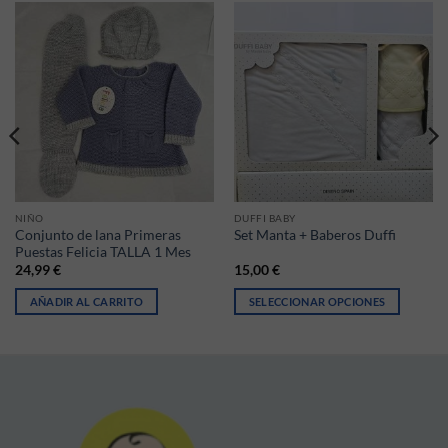
NIÑO
DUFFI BABY
Conjunto de lana Primeras
Set Manta + Baberos Duffi
Puestas Felicia TALLA 1 Mes
24,99
€
15,00
€
AÑADIR AL CARRITO
SELECCIONAR OPCIONES
ir en la página de producto
Este producto tiene múltiples vari