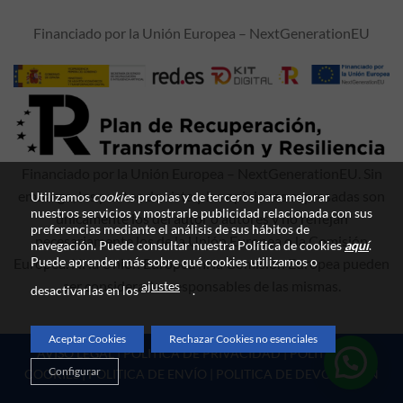
Financiado por la Unión Europea – NextGenerationEU
Financiado por la Unión Europea – NextGenerationEU. Sin
embargo, los puntos de vista y las opiniones expresadas son
Utilizamos
cookie
s propias y de terceros para mejorar
nuestros servicios y mostrarle publicidad relacionada con sus
únicamente los del autor o autores y no reflejan
preferencias mediante el análisis de sus hábitos de
necesariamente los de la Unión Europea o la Comisión
navegación. Puede consultar nuestra Política de cookies
aquí
.
Puede aprender más sobre qué cookies utilizamos o
Europea. Ni la Unión Europea ni la Comisión Europea pueden
ser consideradas responsables de las mismas.
ajustes
desactivarlas en los
.
Aceptar Cookies
Rechazar Cookies no esenciales
AVISO LEGAL
|
POLITICA DE PRIVACIDAD
|
POLITICA DE
Configurar
COOKIES
|
POLITICA DE ENVÍO
|
POLITICA DE DEVOLUCIÓN