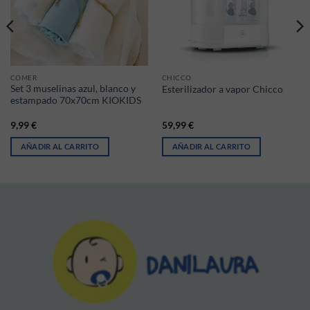
COMER
CHICCO
Set 3 muselinas azul, blanco y
Esterilizador a vapor Chicco
estampado 70x70cm KIOKIDS
9,99
€
59,99
€
AÑADIR AL CARRITO
AÑADIR AL CARRITO
ir en la página de producto
iantes. Las opciones se pueden elegir en la página de producto