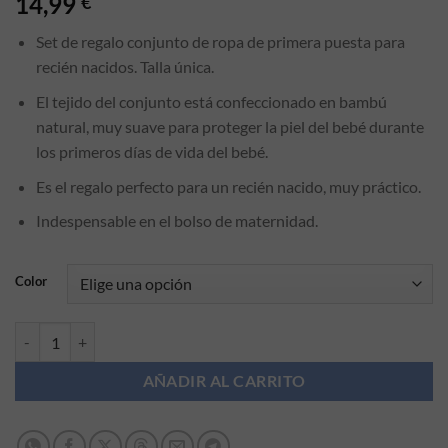
14,99
€
Set de regalo conjunto de ropa de primera puesta para
recién nacidos. Talla única.
El tejido del conjunto está confeccionado en bambú
natural, muy suave para proteger la piel del bebé durante
los primeros días de vida del bebé.
Es el regalo perfecto para un recién nacido, muy práctico.
Indespensable en el bolso de maternidad.
Color
Conjunto bebé Primera Puesta Bambú Interbaby cantidad
AÑADIR AL CARRITO