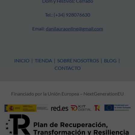
Dom y Festivos: Cerrado
Tel.: (+34) 928076630
Email:
danilauraonline@gmail.com
INICIO
|
TIENDA
|
SOBRE NOSOTROS
|
BLOG
|
CONTACTO
Financiado por la Unión Europea – NextGenerationEU