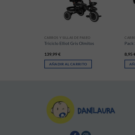
 PASEO
CARROS Y SILLAS DE PASEO
CARRO
ara el carrito Jané
Triciclo Elliot Gris Olmitos
Pack 
139,99
€
8,95
RITO
AÑADIR AL CARRITO
AÑ