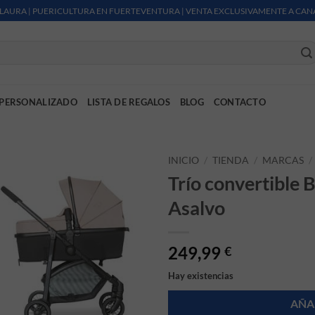
LAURA | PUERICULTURA EN FUERTEVENTURA | VENTA EXCLUSIVAMENTE A CAN
PERSONALIZADO
LISTA DE REGALOS
BLOG
CONTACTO
INICIO
/
TIENDA
/
MARCAS
/
Trío convertible B
Asalvo
249,99
€
Hay existencias
AÑA