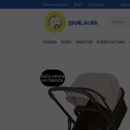
Saltar al contenido
Sobre nosotros
Blog
Contacto
DANI
Buscar por:
TIENDA
ROPA
ZAPATOS
PUERICULTURA
Solo venta
en tienda